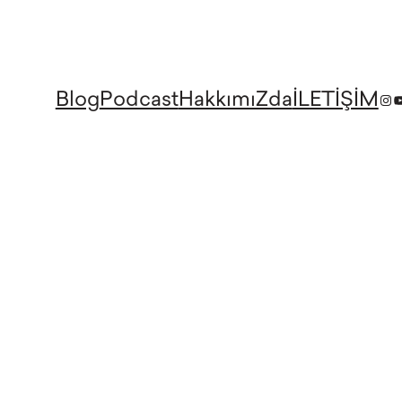
Blog
Podcast
HakkımıZda
İLETİŞİM
Ins
Y