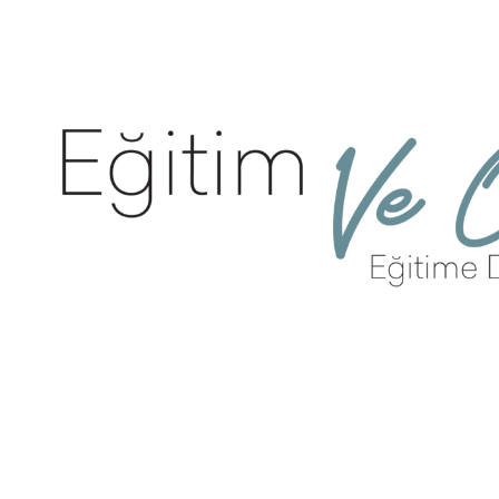
İçeriğe
geç